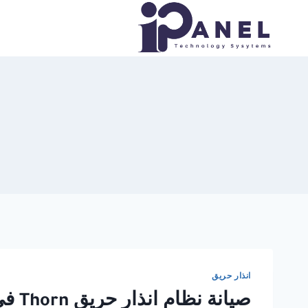
لتجاوز
لى
لمحتوى
انذار حريق
صيانة نظام انذار حريق Thorn في القاهرة