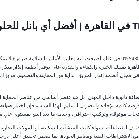
صيانة نظام انذار حريق Thorn في القاهرة | أفضل أي
01554305486 في عالم أصبحت فيه معايير الأمان والسلامة ضرورة ل
تمتلك الخبرة والكفاءة والقدرة على توفير أنظمة إنذار مبكر 
مجال أنظمة إنذار الحريق، بداية من المعاينة والتصميم، مرورًا با
ضافة ثانوية داخل المبنى، بل هو عنصر أساسي من عناصر الحماية ا
رصة كافية للإخلاء والتصرف السليم. لهذا السبب، فإن اختيار
صيانة نظام
جات موثوقة، وتركيب احترافي، وخدمة ما بعد البيع بمستوى عالٍ م
تلف القطاعات، سواء كانت المنشآت السكنية، أو المولات التجارية، 
ة مع الاشتراطات الفنية ومعايير الجودة، بما يضمن تحقيق أعلى درجا