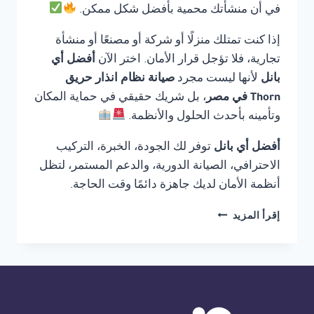
في أن منشأتك محمية بأفضل شكل ممكن.
إذا كنت تمتلك منزلًا أو شركة أو مصنعًا أو منشأة
تجارية، فلا تؤجل قرار الأمان. اختر الآن
أفضل أي
بانل
لأنها ليست مجرد
صيانة نظام انذار حريق
Thorn في مصر
، بل شريك حقيقي في حماية المكان
وتأمينه بأحدث الحلول والأنظمة.
أفضل أي بانل
توفر لك الجودة، الخبرة، التركيب
الاحترافي، الصيانة الدورية، والدعم المستمر، لتظل
أنظمة الأمان لديك جاهزة دائمًا وقت الحاجة.
صيانة
إقرأ المزيد
نظام
انذار
حريق
THORN
في
مصر