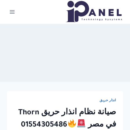
لتجاوز
لى
لمحتوى
انذار حريق
صيانة نظام انذار حريق Thorn
في مصر
01554305486