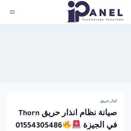
لتجاوز
لى
لمحتوى
انذار حريق
صيانة نظام انذار حريق Thorn
في الجيزة
01554305486