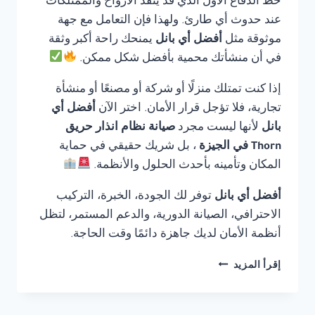
خط الدفاع الأول الذي قد ينقذ الأرواح والممتلكات
عند حدوث أي طارئ. ولهذا فإن التعامل مع جهة
موثوقة مثل
أفضل أي بانل
يمنحك راحة أكبر وثقة
في أن منشأتك محمية بأفضل شكل ممكن.
إذا كنت تمتلك منزلًا أو شركة أو مصنعًا أو منشأة
تجارية، فلا تؤجل قرار الأمان. اختر الآن
أفضل أي
بانل
لأنها ليست مجرد
صيانة نظام انذار حريق
Thorn في الجيزة
، بل شريك حقيقي في حماية
المكان وتأمينه بأحدث الحلول والأنظمة.
أفضل أي بانل
توفر لك الجودة، الخبرة، التركيب
الاحترافي، الصيانة الدورية، والدعم المستمر، لتظل
أنظمة الأمان لديك جاهزة دائمًا وقت الحاجة.
صيانة
إقرأ المزيد
نظام
انذار
حريق