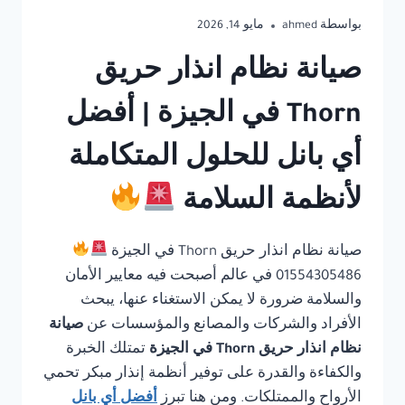
بواسطة
ahmed
مايو 14, 2026
صيانة نظام انذار حريق
Thorn في الجيزة | أفضل
أي بانل للحلول المتكاملة
لأنظمة السلامة
صيانة نظام انذار حريق Thorn في الجيزة
01554305486 في عالم أصبحت فيه معايير الأمان
والسلامة ضرورة لا يمكن الاستغناء عنها، يبحث
الأفراد والشركات والمصانع والمؤسسات عن
صيانة
نظام انذار حريق Thorn في الجيزة
تمتلك الخبرة
والكفاءة والقدرة على توفير أنظمة إنذار مبكر تحمي
الأرواح والممتلكات. ومن هنا تبرز
أفضل أي بانل