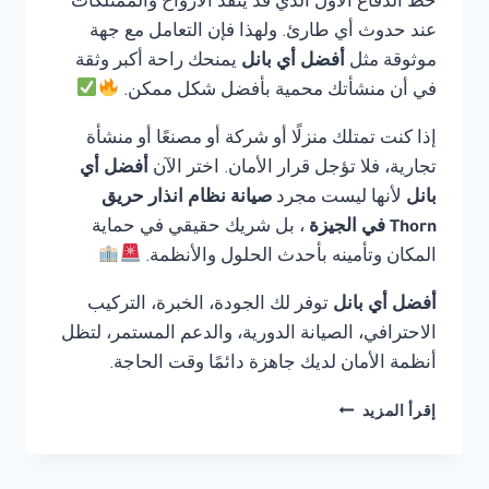
خط الدفاع الأول الذي قد ينقذ الأرواح والممتلكات
عند حدوث أي طارئ. ولهذا فإن التعامل مع جهة
موثوقة مثل
أفضل أي بانل
يمنحك راحة أكبر وثقة
في أن منشأتك محمية بأفضل شكل ممكن.
إذا كنت تمتلك منزلًا أو شركة أو مصنعًا أو منشأة
تجارية، فلا تؤجل قرار الأمان. اختر الآن
أفضل أي
بانل
لأنها ليست مجرد
صيانة نظام انذار حريق
Thorn في الجيزة
، بل شريك حقيقي في حماية
المكان وتأمينه بأحدث الحلول والأنظمة.
أفضل أي بانل
توفر لك الجودة، الخبرة، التركيب
الاحترافي، الصيانة الدورية، والدعم المستمر، لتظل
أنظمة الأمان لديك جاهزة دائمًا وقت الحاجة.
صيانة
إقرأ المزيد
نظام
انذار
حريق