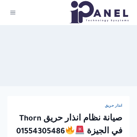
لتجاوز
لى
لمحتوى
انذار حريق
صيانة نظام انذار حريق Thorn
في الجيزة
01554305486