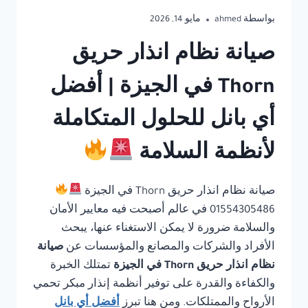
بواسطة
ahmed
مايو 14, 2026
صيانة نظام انذار حريق
Thorn في الجيزة | أفضل
أي بانل للحلول المتكاملة
لأنظمة السلامة
صيانة نظام انذار حريق Thorn في الجيزة
01554305486 في عالم أصبحت فيه معايير الأمان
والسلامة ضرورة لا يمكن الاستغناء عنها، يبحث
الأفراد والشركات والمصانع والمؤسسات عن
صيانة
نظام انذار حريق Thorn في الجيزة
تمتلك الخبرة
والكفاءة والقدرة على توفير أنظمة إنذار مبكر تحمي
الأرواح والممتلكات. ومن هنا تبرز
أفضل أي بانل