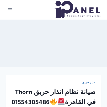
لتجاوز
لى
لمحتوى
انذار حريق
صيانة نظام انذار حريق Thorn
في القاهرة
01554305486