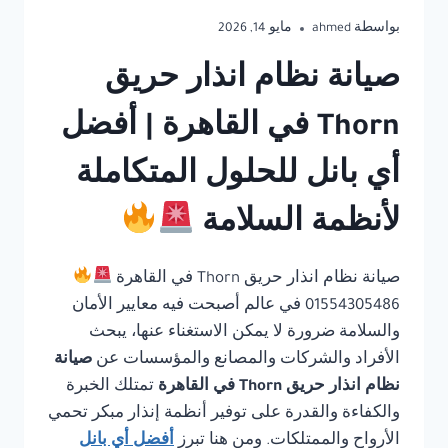
بواسطة
ahmed
مايو 14, 2026
صيانة نظام انذار حريق
Thorn في القاهرة | أفضل
أي بانل للحلول المتكاملة
لأنظمة السلامة
صيانة نظام انذار حريق Thorn في القاهرة
01554305486 في عالم أصبحت فيه معايير الأمان
والسلامة ضرورة لا يمكن الاستغناء عنها، يبحث
الأفراد والشركات والمصانع والمؤسسات عن
صيانة
نظام انذار حريق Thorn في القاهرة
تمتلك الخبرة
والكفاءة والقدرة على توفير أنظمة إنذار مبكر تحمي
الأرواح والممتلكات. ومن هنا تبرز
أفضل أي بانل