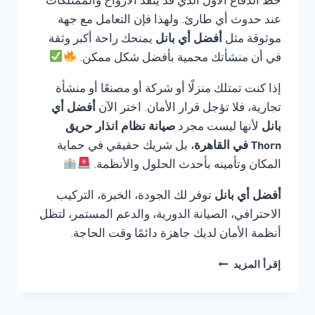
خط الدفاع الأول الذي قد ينقذ الأرواح والممتلكات
عند حدوث أي طارئ. ولهذا فإن التعامل مع جهة
موثوقة مثل
أفضل أي بانل
يمنحك راحة أكبر وثقة
في أن منشأتك محمية بأفضل شكل ممكن.
إذا كنت تمتلك منزلًا أو شركة أو مصنعًا أو منشأة
تجارية، فلا تؤجل قرار الأمان. اختر الآن
أفضل أي
بانل
لأنها ليست مجرد
صيانة نظام انذار حريق
Thorn في القاهرة
، بل شريك حقيقي في حماية
المكان وتأمينه بأحدث الحلول والأنظمة.
أفضل أي بانل
توفر لك الجودة، الخبرة، التركيب
الاحترافي، الصيانة الدورية، والدعم المستمر، لتظل
أنظمة الأمان لديك جاهزة دائمًا وقت الحاجة.
صيانة
إقرأ المزيد
نظام
انذار
حريق