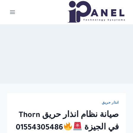
لتجاوز
لى
لمحتوى
انذار حريق
صيانة نظام انذار حريق Thorn
في الجيزة
01554305486