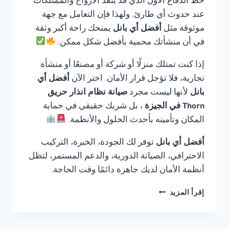
خط الدفاع الأول الذي قد ينقذ الأرواح والممتلكات
عند حدوث أي طارئ. ولهذا فإن التعامل مع جهة
موثوقة مثل
أفضل أي بانل
يمنحك راحة أكبر وثقة
في أن منشأتك محمية بأفضل شكل ممكن.
إذا كنت تمتلك منزلًا أو شركة أو مصنعًا أو منشأة
تجارية، فلا تؤجل قرار الأمان. اختر الآن
أفضل أي
بانل
لأنها ليست مجرد
صيانة نظام انذار حريق
Thorn في الجيزة
، بل شريك حقيقي في حماية
المكان وتأمينه بأحدث الحلول والأنظمة.
أفضل أي بانل
توفر لك الجودة، الخبرة، التركيب
الاحترافي، الصيانة الدورية، والدعم المستمر، لتظل
أنظمة الأمان لديك جاهزة دائمًا وقت الحاجة.
صيانة
إقرأ المزيد
نظام
انذار
حريق