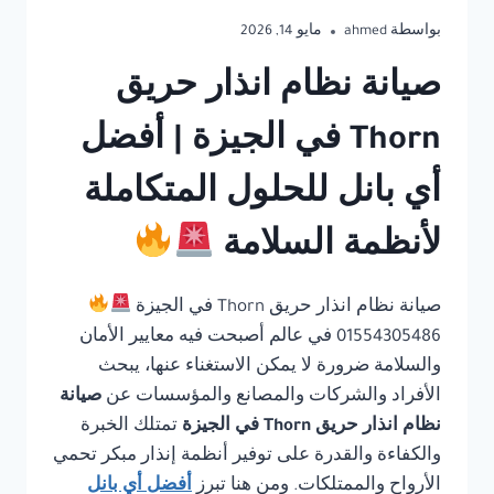
بواسطة
ahmed
مايو 14, 2026
صيانة نظام انذار حريق
Thorn في الجيزة | أفضل
أي بانل للحلول المتكاملة
لأنظمة السلامة
صيانة نظام انذار حريق Thorn في الجيزة
01554305486 في عالم أصبحت فيه معايير الأمان
والسلامة ضرورة لا يمكن الاستغناء عنها، يبحث
الأفراد والشركات والمصانع والمؤسسات عن
صيانة
نظام انذار حريق Thorn في الجيزة
تمتلك الخبرة
والكفاءة والقدرة على توفير أنظمة إنذار مبكر تحمي
الأرواح والممتلكات. ومن هنا تبرز
أفضل أي بانل