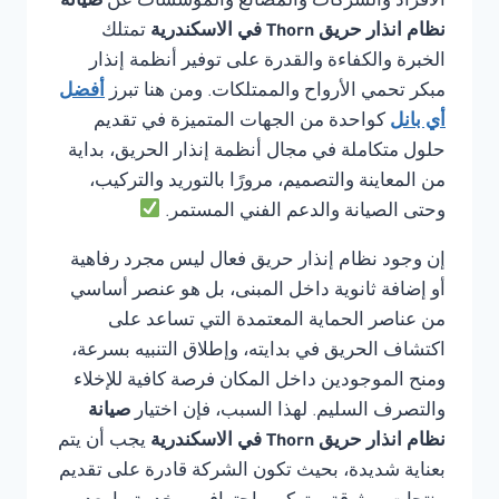
الأفراد والشركات والمصانع والمؤسسات عن
صيانة
نظام انذار حريق Thorn في الاسكندرية
تمتلك
الخبرة والكفاءة والقدرة على توفير أنظمة إنذار
مبكر تحمي الأرواح والممتلكات. ومن هنا تبرز
أفضل
أي بانل
كواحدة من الجهات المتميزة في تقديم
حلول متكاملة في مجال أنظمة إنذار الحريق، بداية
من المعاينة والتصميم، مرورًا بالتوريد والتركيب،
وحتى الصيانة والدعم الفني المستمر.
إن وجود نظام إنذار حريق فعال ليس مجرد رفاهية
أو إضافة ثانوية داخل المبنى، بل هو عنصر أساسي
من عناصر الحماية المعتمدة التي تساعد على
اكتشاف الحريق في بدايته، وإطلاق التنبيه بسرعة،
ومنح الموجودين داخل المكان فرصة كافية للإخلاء
والتصرف السليم. لهذا السبب، فإن اختيار
صيانة
نظام انذار حريق Thorn في الاسكندرية
يجب أن يتم
بعناية شديدة، بحيث تكون الشركة قادرة على تقديم