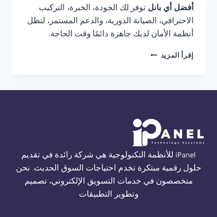
أفضل أي بانل
توفر لك الجودة، الخبرة، التركيب
الاحترافي، الصيانة الدورية، والدعم المستمر، لتظل
أنظمة الأمان لديك جاهزة دائمًا وقت الحاجة.
صيانة
إقرأ المزيد
نظام
انذار
حريق
THORN
في
الاسكندرية
01554305486
iPanel للأنظمة التكنولوجية هي شركة رائدة في تقديم
حلول رقمية مبتكرة تخدم احتياجات السوق الحديث. نحن
متخصصون في خدمات التسويق الإلكتروني، تصميم
وتطوير التطبيقات