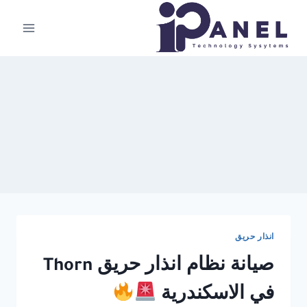
لتجاوز
لى
لمحتوى
انذار حريق
صيانة نظام انذار حريق Thorn
في الاسكندرية