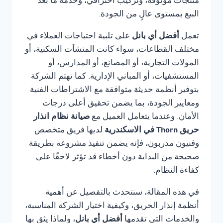
منتجات موثوقة، وتركيب احترافي، وخدمة ما بعد
البيع بمستوى عالٍ من الجودة.
تعمل
أفضل أي بانل
على تلبية احتياجات العملاء في
مختلف القطاعات، سواء كانت المنشآت السكنية، أو
المولات التجارية، أو المصانع، أو المدارس، أو
المستشفيات، أو المباني الإدارية. كما تهتم الشركة
بتوفير أنظمة حديثة متوافقة مع الاشتراطات الفنية
ومعايير الجودة، بما يضمن تحقيق أعلى درجات
الأمان. وعندما يتعامل العميل مع
صيانة نظام انذار
حريق Thorn في الاسكندرية
لديها فريق متخصص
وفنيون مدربون، فإنه يضمن تنفيذ مشروعه بطريقة
صحيحة من البداية دون أخطاء قد تؤثر لاحقًا على
كفاءة النظام.
في هذه المقالة، سنتحدث بالتفصيل عن أهمية
أنظمة إنذار الحريق، وكيفية اختيار الشركة المناسبة،
والخدمات التي تقدمها
أفضل أي بانل
، ولماذا يثق بها