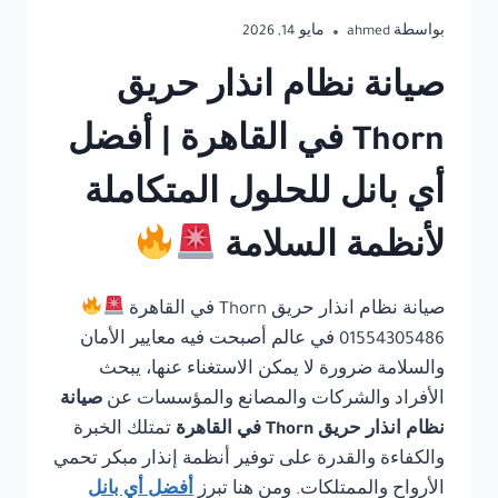
بواسطة
ahmed
مايو 14, 2026
صيانة نظام انذار حريق
Thorn في القاهرة | أفضل
أي بانل للحلول المتكاملة
لأنظمة السلامة
صيانة نظام انذار حريق Thorn في القاهرة
01554305486 في عالم أصبحت فيه معايير الأمان
والسلامة ضرورة لا يمكن الاستغناء عنها، يبحث
الأفراد والشركات والمصانع والمؤسسات عن
صيانة
نظام انذار حريق Thorn في القاهرة
تمتلك الخبرة
والكفاءة والقدرة على توفير أنظمة إنذار مبكر تحمي
الأرواح والممتلكات. ومن هنا تبرز
أفضل أي بانل