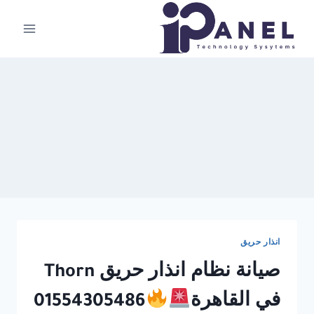
لتجاوز
لى
لمحتوى
انذار حريق
صيانة نظام انذار حريق Thorn
في القاهرة
01554305486