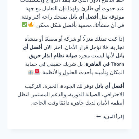
خط الدفاع الأول الذي قد ينقذ الأرواح والممتلكات
عند حدوث أي طارئ. ولهذا فإن التعامل مع جهة
موثوقة مثل
أفضل أي بانل
يمنحك راحة أكبر وثقة
في أن منشأتك محمية بأفضل شكل ممكن.
إذا كنت تمتلك منزلًا أو شركة أو مصنعًا أو منشأة
تجارية، فلا تؤجل قرار الأمان. اختر الآن
أفضل أي
بانل
لأنها ليست مجرد
صيانة نظام انذار حريق
Thorn في القاهرة
، بل شريك حقيقي في حماية
المكان وتأمينه بأحدث الحلول والأنظمة.
أفضل أي بانل
توفر لك الجودة، الخبرة، التركيب
الاحترافي، الصيانة الدورية، والدعم المستمر، لتظل
أنظمة الأمان لديك جاهزة دائمًا وقت الحاجة.
صيانة
إقرأ المزيد
نظام
انذار
حريق