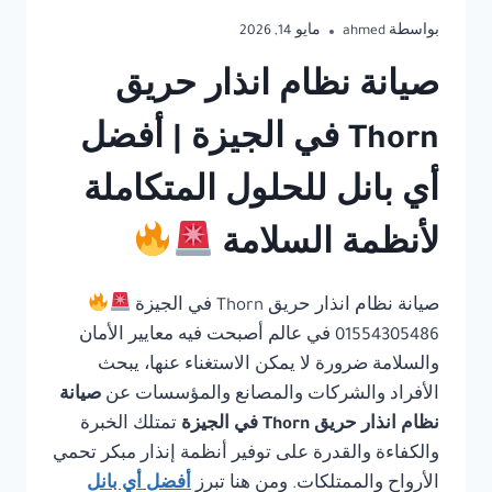
بواسطة
ahmed
مايو 14, 2026
صيانة نظام انذار حريق
Thorn في الجيزة | أفضل
أي بانل للحلول المتكاملة
لأنظمة السلامة
صيانة نظام انذار حريق Thorn في الجيزة
01554305486 في عالم أصبحت فيه معايير الأمان
والسلامة ضرورة لا يمكن الاستغناء عنها، يبحث
الأفراد والشركات والمصانع والمؤسسات عن
صيانة
نظام انذار حريق Thorn في الجيزة
تمتلك الخبرة
والكفاءة والقدرة على توفير أنظمة إنذار مبكر تحمي
الأرواح والممتلكات. ومن هنا تبرز
أفضل أي بانل