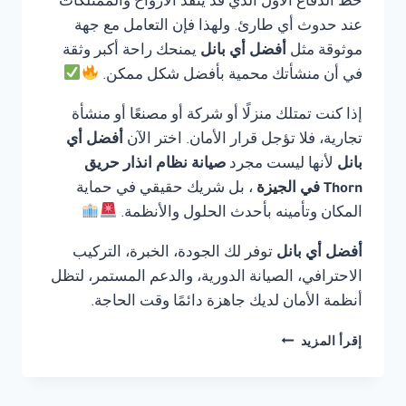
خط الدفاع الأول الذي قد ينقذ الأرواح والممتلكات
عند حدوث أي طارئ. ولهذا فإن التعامل مع جهة
موثوقة مثل
أفضل أي بانل
يمنحك راحة أكبر وثقة
في أن منشأتك محمية بأفضل شكل ممكن.
إذا كنت تمتلك منزلًا أو شركة أو مصنعًا أو منشأة
تجارية، فلا تؤجل قرار الأمان. اختر الآن
أفضل أي
بانل
لأنها ليست مجرد
صيانة نظام انذار حريق
Thorn في الجيزة
، بل شريك حقيقي في حماية
المكان وتأمينه بأحدث الحلول والأنظمة.
أفضل أي بانل
توفر لك الجودة، الخبرة، التركيب
الاحترافي، الصيانة الدورية، والدعم المستمر، لتظل
أنظمة الأمان لديك جاهزة دائمًا وقت الحاجة.
صيانة
إقرأ المزيد
نظام
انذار
حريق