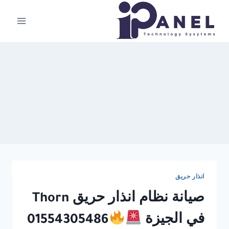
لتجاوز
لى
لمحتوى
انذار حريق
صيانة نظام انذار حريق Thorn
في الجيزة
01554305486