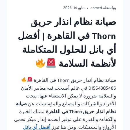
بواسطة
ahmed
مايو 14, 2026
صيانة نظام انذار حريق
Thorn في القاهرة | أفضل
أي بانل للحلول المتكاملة
لأنظمة السلامة
صيانة نظام انذار حريق Thorn في القاهرة
01554305486 في عالم أصبحت فيه معايير الأمان
والسلامة ضرورة لا يمكن الاستغناء عنها، يبحث
الأفراد والشركات والمصانع والمؤسسات عن
صيانة
نظام انذار حريق Thorn في القاهرة
تمتلك الخبرة
والكفاءة والقدرة على توفير أنظمة إنذار مبكر تحمي
الأرواح والممتلكات. ومن هنا تبرز
أفضل أي بانل