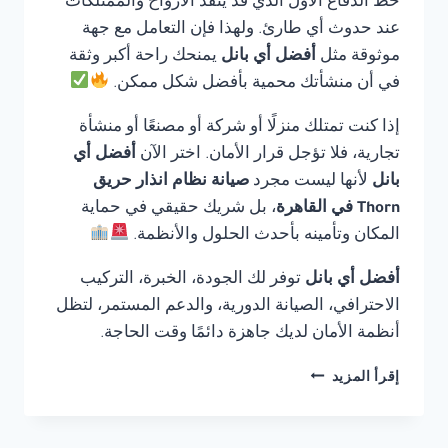
خط الدفاع الأول الذي قد ينقذ الأرواح والممتلكات
عند حدوث أي طارئ. ولهذا فإن التعامل مع جهة
موثوقة مثل
أفضل أي بانل
يمنحك راحة أكبر وثقة
في أن منشأتك محمية بأفضل شكل ممكن.
إذا كنت تمتلك منزلًا أو شركة أو مصنعًا أو منشأة
تجارية، فلا تؤجل قرار الأمان. اختر الآن
أفضل أي
بانل
لأنها ليست مجرد
صيانة نظام انذار حريق
Thorn في القاهرة
، بل شريك حقيقي في حماية
المكان وتأمينه بأحدث الحلول والأنظمة.
أفضل أي بانل
توفر لك الجودة، الخبرة، التركيب
الاحترافي، الصيانة الدورية، والدعم المستمر، لتظل
أنظمة الأمان لديك جاهزة دائمًا وقت الحاجة.
صيانة
إقرأ المزيد
نظام
انذار
حريق