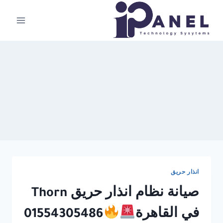
لتجاوز
لى
لمحتوى
انذار حريق
صيانة نظام انذار حريق Thorn
في القاهرة
01554305486