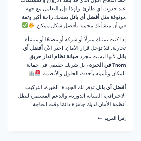
خط الدفاع الأول الذي قد ينقذ الأرواح والممتلكات
عند حدوث أي طارئ. ولهذا فإن التعامل مع جهة
موثوقة مثل
أفضل أي بانل
يمنحك راحة أكبر وثقة
في أن منشأتك محمية بأفضل شكل ممكن.
إذا كنت تمتلك منزلًا أو شركة أو مصنعًا أو منشأة
تجارية، فلا تؤجل قرار الأمان. اختر الآن
أفضل أي
بانل
لأنها ليست مجرد
صيانة نظام انذار حريق
Thorn في الجيزة
، بل شريك حقيقي في حماية
المكان وتأمينه بأحدث الحلول والأنظمة.
أفضل أي بانل
توفر لك الجودة، الخبرة، التركيب
الاحترافي، الصيانة الدورية، والدعم المستمر، لتظل
أنظمة الأمان لديك جاهزة دائمًا وقت الحاجة.
صيانة
إقرأ المزيد
نظام
انذار
حريق