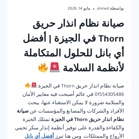
بواسطة
ahmed
مايو 14, 2026
صيانة نظام انذار حريق
Thorn في الجيزة | أفضل
أي بانل للحلول المتكاملة
لأنظمة السلامة
صيانة نظام انذار حريق Thorn في الجيزة
01554305486 في عالم أصبحت فيه معايير الأمان
والسلامة ضرورة لا يمكن الاستغناء عنها، يبحث
الأفراد والشركات والمصانع والمؤسسات عن
صيانة
نظام انذار حريق Thorn في الجيزة
تمتلك الخبرة
والكفاءة والقدرة على توفير أنظمة إنذار مبكر تحمي
الأرواح والممتلكات. ومن هنا تبرز
أفضل أي بانل