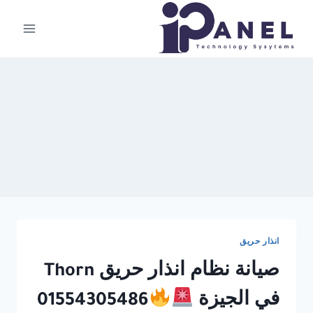
لتجاوز
لى
لمحتوى
انذار حريق
صيانة نظام انذار حريق Thorn
في الجيزة
01554305486