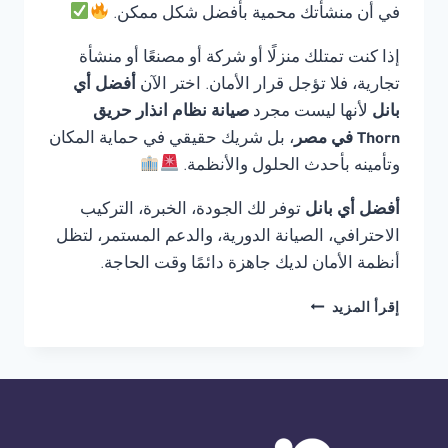
في أن منشأتك محمية بأفضل شكل ممكن.
إذا كنت تمتلك منزلًا أو شركة أو مصنعًا أو منشأة
تجارية، فلا تؤجل قرار الأمان. اختر الآن
أفضل أي
بانل
لأنها ليست مجرد
صيانة نظام انذار حريق
Thorn في مصر
، بل شريك حقيقي في حماية المكان
وتأمينه بأحدث الحلول والأنظمة.
أفضل أي بانل
توفر لك الجودة، الخبرة، التركيب
الاحترافي، الصيانة الدورية، والدعم المستمر، لتظل
أنظمة الأمان لديك جاهزة دائمًا وقت الحاجة.
صيانة
إقرأ المزيد
نظام
انذار
حريق
THORN
في
مصر