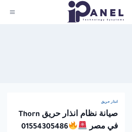
لتجاوز
لى
لمحتوى
انذار حريق
صيانة نظام انذار حريق Thorn
في مصر
01554305486