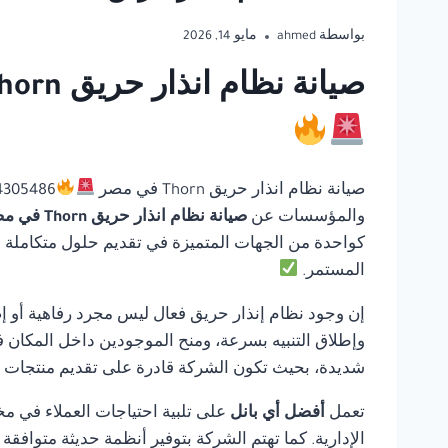
بواسطة
ahmed
مايو 14, 2026
صيانة نظام انذار حريق Thorn في مصر | أفضل أي بانل للحلول المتكاملة لأنظمة السلامة
صيانة نظام انذار حريق Thorn في مصر
والمؤسسات عن
صيانة نظام انذار حريق Thorn في مصر
كواحدة من الجهات المتميزة في تقديم حلول متكاملة في 
المستمر.
إن وجود نظام إنذار حريق فعال ليس مجرد رفاهية أو إ
وإطلاق التنبيه بسرعة، ومنح الموجودين داخل المكان ف
شديدة، بحيث تكون الشركة قادرة على تقديم منتجات مو
تعمل
أفضل أي بانل
على تلبية احتياجات العملاء في مخ
الإدارية. كما تهتم الشركة بتوفير أنظمة حديثة متوافق