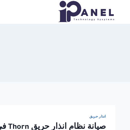
لتجاوز
لى
لمحتوى
انذار حريق
صيانة نظام انذار حريق Thorn في مصر