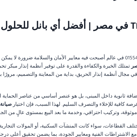
01554305486 في عالم أصبحت فيه معايير الأمان والسلامة ضرورة لا ي
تمتلك الخبرة والكفاءة والقدرة على توفير أنظمة إنذار مبكر تحم
مجال أنظمة إنذار الحريق، بداية من المعاينة والتصميم، مرورًا با
ضافة ثانوية داخل المبنى، بل هو عنصر أساسي من عناصر الحماية ا
رصة كافية للإخلاء والتصرف السليم. لهذا السبب، فإن اختيار
صيانة نظا
ثوقة، وتركيب احترافي، وخدمة ما بعد البيع بمستوى عالٍ من الجو
تلف القطاعات، سواء كانت المنشآت السكنية، أو المولات التجارية، 
ة مع الاشتراطات الفنية ومعايير الجودة، بما يضمن تحقيق أعلى درجا