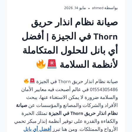
بواسطة
ahmed
مايو 14, 2026
صيانة نظام انذار حريق
Thorn في الجيزة | أفضل
أي بانل للحلول المتكاملة
لأنظمة السلامة
صيانة نظام انذار حريق Thorn في الجيزة
01554305486 في عالم أصبحت فيه معايير الأمان
والسلامة ضرورة لا يمكن الاستغناء عنها، يبحث
الأفراد والشركات والمصانع والمؤسسات عن
صيانة
نظام انذار حريق Thorn في الجيزة
تمتلك الخبرة
والكفاءة والقدرة على توفير أنظمة إنذار مبكر تحمي
الأرواح والممتلكات. ومن هنا تبرز
أفضل أي بانل