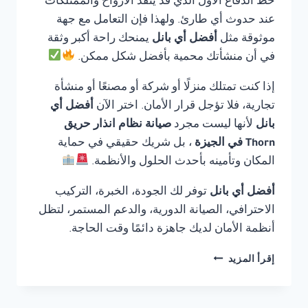
خط الدفاع الأول الذي قد ينقذ الأرواح والممتلكات
عند حدوث أي طارئ. ولهذا فإن التعامل مع جهة
موثوقة مثل
أفضل أي بانل
يمنحك راحة أكبر وثقة
في أن منشأتك محمية بأفضل شكل ممكن.
إذا كنت تمتلك منزلًا أو شركة أو مصنعًا أو منشأة
تجارية، فلا تؤجل قرار الأمان. اختر الآن
أفضل أي
بانل
لأنها ليست مجرد
صيانة نظام انذار حريق
Thorn في الجيزة
، بل شريك حقيقي في حماية
المكان وتأمينه بأحدث الحلول والأنظمة.
أفضل أي بانل
توفر لك الجودة، الخبرة، التركيب
الاحترافي، الصيانة الدورية، والدعم المستمر، لتظل
أنظمة الأمان لديك جاهزة دائمًا وقت الحاجة.
صيانة
إقرأ المزيد
نظام
انذار
حريق