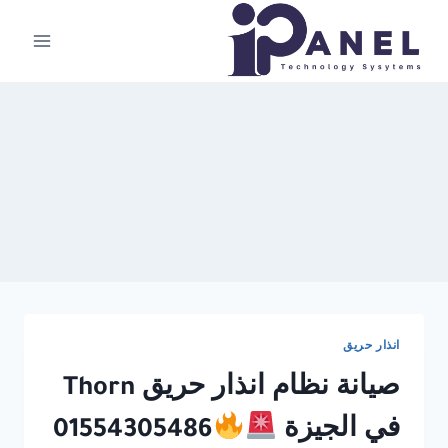
لتجاوز
لى
لمحتوى
انذار حريق
صيانة نظام انذار حريق Thorn
في الجيزة
01554305486