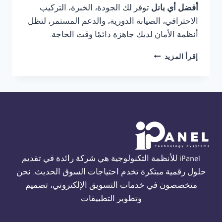
أفضل أي بانل
توفر لك الجودة، الخبرة، التركيب
الاحترافي، الصيانة الدورية، والدعم المستمر، لتظل
أنظمة الأمان لديك جاهزة دائمًا وقت الحاجة.
صيانة
إقرأ المزيد
نظام
انذار
حريق
THORN
في
الاسكندرية
01554305486
iPanel للأنظمة التكنولوجية هي شركة رائدة في تقديم
حلول رقمية مبتكرة تخدم احتياجات السوق الحديث. نحن
متخصصون في خدمات التسويق الإلكتروني، تصميم
وتطوير التطبيقات