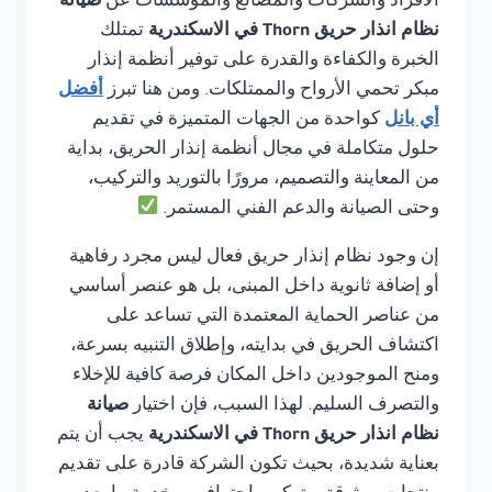
الأفراد والشركات والمصانع والمؤسسات عن
صيانة
نظام انذار حريق Thorn في الاسكندرية
تمتلك
الخبرة والكفاءة والقدرة على توفير أنظمة إنذار
مبكر تحمي الأرواح والممتلكات. ومن هنا تبرز
أفضل
أي بانل
كواحدة من الجهات المتميزة في تقديم
حلول متكاملة في مجال أنظمة إنذار الحريق، بداية
من المعاينة والتصميم، مرورًا بالتوريد والتركيب،
وحتى الصيانة والدعم الفني المستمر.
إن وجود نظام إنذار حريق فعال ليس مجرد رفاهية
أو إضافة ثانوية داخل المبنى، بل هو عنصر أساسي
من عناصر الحماية المعتمدة التي تساعد على
اكتشاف الحريق في بدايته، وإطلاق التنبيه بسرعة،
ومنح الموجودين داخل المكان فرصة كافية للإخلاء
والتصرف السليم. لهذا السبب، فإن اختيار
صيانة
نظام انذار حريق Thorn في الاسكندرية
يجب أن يتم
بعناية شديدة، بحيث تكون الشركة قادرة على تقديم