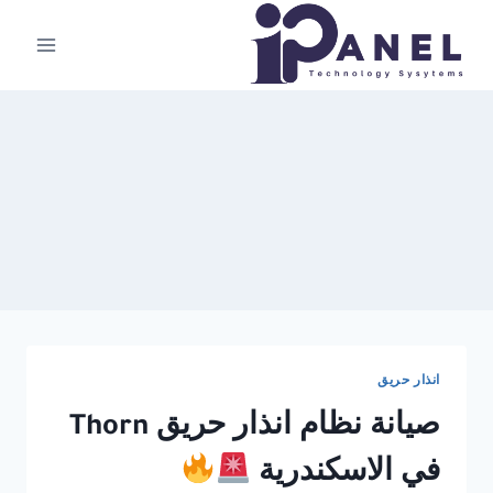
لتجاوز
لى
لمحتوى
انذار حريق
صيانة نظام انذار حريق Thorn
في الاسكندرية