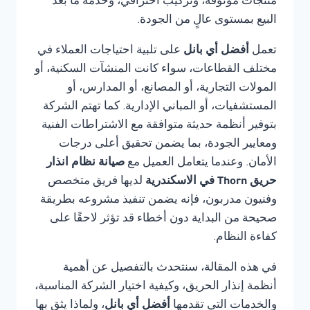
منتجات موثوقة، وتركيب احترافي، وخدمة ما بعد
البيع بمستوى عالٍ من الجودة.
تعمل
أفضل أي بانل
على تلبية احتياجات العملاء في
مختلف القطاعات، سواء كانت المنشآت السكنية، أو
المولات التجارية، أو المصانع، أو المدارس، أو
المستشفيات، أو المباني الإدارية. كما تهتم الشركة
بتوفير أنظمة حديثة متوافقة مع الاشتراطات الفنية
ومعايير الجودة، بما يضمن تحقيق أعلى درجات
الأمان. وعندما يتعامل العميل مع
صيانة نظام انذار
حريق Thorn في الاسكندرية
لديها فريق متخصص
وفنيون مدربون، فإنه يضمن تنفيذ مشروعه بطريقة
صحيحة من البداية دون أخطاء قد تؤثر لاحقًا على
كفاءة النظام.
في هذه المقالة، سنتحدث بالتفصيل عن أهمية
أنظمة إنذار الحريق، وكيفية اختيار الشركة المناسبة،
والخدمات التي تقدمها
أفضل أي بانل
، ولماذا يثق بها