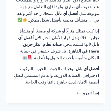
خط الدفاع الأول الذي قد ينقذ الأرواح والممتلكات
عند حدوث أي طارئ. ولهذا فإن التعامل مع جهة
موثوقة مثل
أفضل أي بانل
يمنحك راحة أكبر وثقة
في أن منشأتك محمية بأفضل شكل ممكن.
إذا كنت تمتلك منزلًا أو شركة أو مصنعًا أو منشأة
تجارية، فلا تؤجل قرار الأمان. اختر الآن
أفضل أي
بانل
لأنها ليست مجرد
صيانة نظام انذار حريق
Thorn في القاهرة
، بل شريك حقيقي في حماية
المكان وتأمينه بأحدث الحلول والأنظمة.
أفضل أي بانل
توفر لك الجودة، الخبرة، التركيب
الاحترافي، الصيانة الدورية، والدعم المستمر، لتظل
أنظمة الأمان لديك جاهزة دائمًا وقت الحاجة.
صيانة
إقرأ المزيد
نظام
انذار
حريق