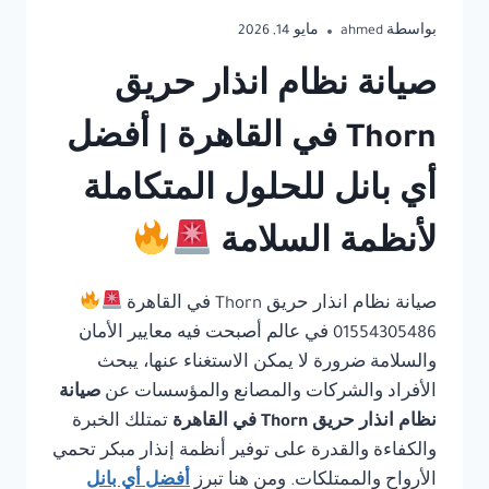
بواسطة
ahmed
مايو 14, 2026
صيانة نظام انذار حريق
Thorn في القاهرة | أفضل
أي بانل للحلول المتكاملة
لأنظمة السلامة
صيانة نظام انذار حريق Thorn في القاهرة
01554305486 في عالم أصبحت فيه معايير الأمان
والسلامة ضرورة لا يمكن الاستغناء عنها، يبحث
الأفراد والشركات والمصانع والمؤسسات عن
صيانة
نظام انذار حريق Thorn في القاهرة
تمتلك الخبرة
والكفاءة والقدرة على توفير أنظمة إنذار مبكر تحمي
الأرواح والممتلكات. ومن هنا تبرز
أفضل أي بانل