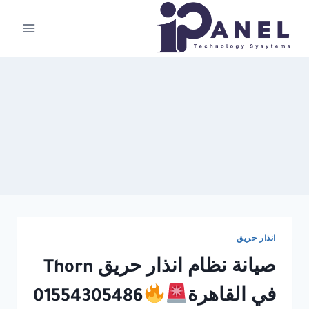
لتجاوز
لى
لمحتوى
انذار حريق
صيانة نظام انذار حريق Thorn
في القاهرة
01554305486