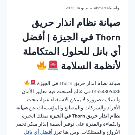
بواسطة
ahmed
مايو 14, 2026
صيانة نظام انذار حريق
Thorn في الجيزة | أفضل
أي بانل للحلول المتكاملة
لأنظمة السلامة
صيانة نظام انذار حريق Thorn في الجيزة
01554305486 في عالم أصبحت فيه معايير الأمان
والسلامة ضرورة لا يمكن الاستغناء عنها، يبحث
الأفراد والشركات والمصانع والمؤسسات عن
صيانة
نظام انذار حريق Thorn في الجيزة
تمتلك الخبرة
والكفاءة والقدرة على توفير أنظمة إنذار مبكر تحمي
الأرواح والممتلكات. ومن هنا تبرز
أفضل أي بانل