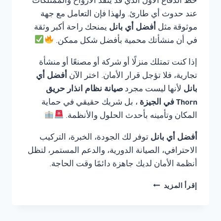
خط الدفاع الأول الذي قد ينقذ الأرواح والممتلكات
عند حدوث أي طارئ. ولهذا فإن التعامل مع جهة
موثوقة مثل
أفضل أي بانل
يمنحك راحة أكبر وثقة
في أن منشأتك محمية بأفضل شكل ممكن.
إذا كنت تمتلك منزلًا أو شركة أو مصنعًا أو منشأة
تجارية، فلا تؤجل قرار الأمان. اختر الآن
أفضل أي
بانل
لأنها ليست مجرد
صيانة نظام انذار حريق
Thorn في الجيزة
، بل شريك حقيقي في حماية
المكان وتأمينه بأحدث الحلول والأنظمة.
أفضل أي بانل
توفر لك الجودة، الخبرة، التركيب
الاحترافي، الصيانة الدورية، والدعم المستمر، لتظل
أنظمة الأمان لديك جاهزة دائمًا وقت الحاجة.
صيانة
إقرأ المزيد
نظام
انذار
حريق