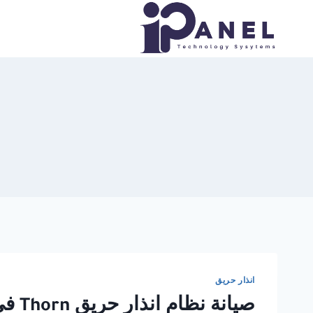
لتجاوز
لى
لمحتوى
انذار حريق
صيانة نظام انذار حريق Thorn في القاهرة