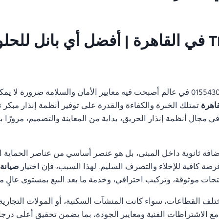
صيانة نظام انذار حريق Thorn في القاهرة | أفضل أي
01554305486 في عالم أصبحت فيه معايير الأمان والسلامة ضرورة ل
تمتلك الخبرة والكفاءة والقدرة على توفير أنظمة إنذار مبكر 
مجال أنظمة إنذار الحريق، بداية من المعاينة والتصميم، مرورًا با
ضافة ثانوية داخل المبنى، بل هو عنصر أساسي من عناصر الحماية ا
رصة كافية للإخلاء والتصرف السليم. لهذا السبب، فإن اختيار
صيانة نظام
جات موثوقة، وتركيب احترافي، وخدمة ما بعد البيع بمستوى عالٍ م
تلف القطاعات، سواء كانت المنشآت السكنية، أو المولات التجارية، 
ة مع الاشتراطات الفنية ومعايير الجودة، بما يضمن تحقيق أعلى درجا