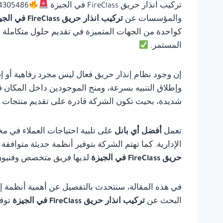
تركيب انذار حريق FireClass في الجيزة
والمؤسسات عن
تركيب انذار حريق FireClass في الجيزة
كواحدة من الجهات المتميزة في تقديم حلول متكاملة في 
المستمر.
إن وجود نظام إنذار حريق فعال ليس مجرد رفاهية أو إ
وإطلاق التنبيه بسرعة، ومنح الموجودين داخل المكان ف
شديدة، بحيث تكون الشركة قادرة على تقديم منتجات مو
تعمل
أفضل أي بانل
على تلبية احتياجات العملاء في مخ
الإدارية. كما تهتم الشركة بتوفير أنظمة حديثة متوافق
حريق FireClass في الجيزة
لديها فريق متخصص وفنيون 
في هذه المقالة، سنتحدث بالتفصيل عن أهمية أنظمة إنذ
البحث عن
تركيب انذار حريق FireClass في الجيزة
توف