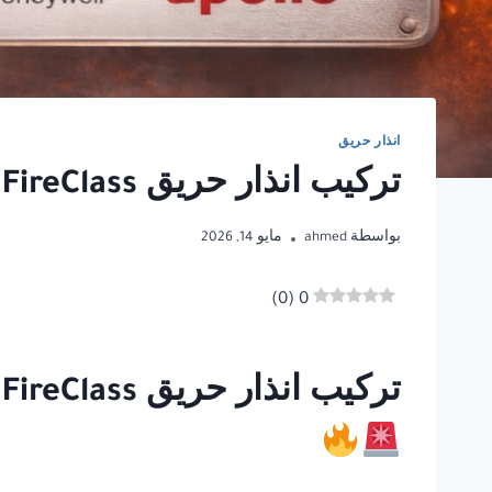
انذار حريق
تركيب انذار حريق FireClass في الجيزة
بواسطة
ahmed
مايو 14, 2026
)
0
(
0
تركيب انذار حريق FireClass في الجيزة | أفضل أي بانل للحلول المتكاملة لأنظمة السلامة