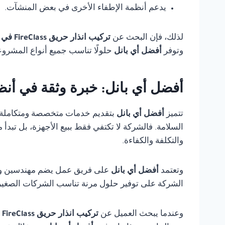
يدعم أنظمة الإطفاء الأخرى في بعض المنشآت.
لذلك، فإن البحث عن
تركيب انذار حريق FireClass في الجيزة
وتوفر
أفضل أي بانل
حلولًا تناسب جميع أنواع المشروع
أفضل أي بانل: خبرة وثقة في أنظ
تتميز
أفضل أي بانل
بتقديم خدمات متخصصة ومتكاملة
السلامة. فالشركة لا تكتفي فقط ببيع الأجهزة، بل تبدأ
والتكلفة والكفاءة.
وتعتمد
أفضل أي بانل
على فريق عمل يضم مهندسين وفنيي
الشركة على توفير حلول مرنة تناسب الشركات الصغيرة،
وعندما يبحث العميل عن
تركيب انذار حريق FireClass في الجيزة