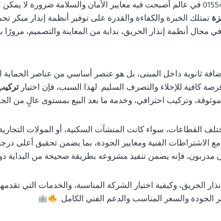
01554305486 في عالم أصبحت فيه معايير الأمان والسلامة ضرورة لا ي
تمتلك الخبرة والكفاءة والقدرة على توفير أنظمة إنذار مبكر تحم
مجال أنظمة إنذار الحريق، بداية من المعاينة والتصميم، مرورًا با
ضافة ثانوية داخل المبنى، بل هو عنصر أساسي من عناصر الحماية ا
رصة كافية للإخلاء والتصرف السليم. لهذا السبب، فإن اختيار
تركيب انذار
ثوقة، وتركيب احترافي، وخدمة ما بعد البيع بمستوى عالٍ من الجو
تلف القطاعات، سواء كانت المنشآت السكنية، أو المولات التجارية، 
ة مع الاشتراطات الفنية ومعايير الجودة، بما يضمن تحقيق أعلى درجا
مدربون، فإنه يضمن تنفيذ مشروعه بطريقة صحيحة من البداية دون أ
ار الحريق، وكيفية اختيار الشركة المناسبة، والخدمات التي تقدمه
ر الجودة والسعر المناسب والدعم الفني الكامل.