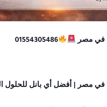
س في مصر
01554305486
في مصر | أفضل أي بانل للحلول ال