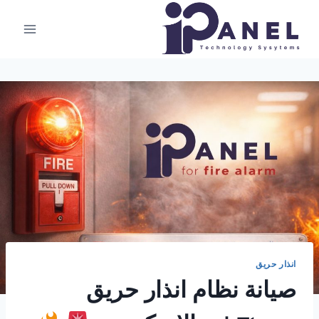
لتجاوز
لى
لمحتوى
انذار حريق
صيانة نظام انذار حريق