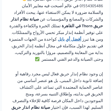
01554305486 في عالم أصبحت فيه معايير الأمان
والسلامة ضرورة لا يمكن الاستغناء عنها، يبحث الأفراد
والشركات والمصانع والمؤسسات عن
صيانة نظام انذار
حريق Thorn في القاهرة
تمتلك الخبرة والكفاءة والقدرة
على توفير أنظمة إنذار مبكر تحمي الأرواح والممتلكات.
ومن هنا تبرز
أفضل أي بانل
كواحدة من الجهات المتميزة
في تقديم حلول متكاملة في مجال أنظمة إنذار الحريق،
بداية من المعاينة والتصميم، مرورًا بالتوريد والتركيب،
وحتى الصيانة والدعم الفني المستمر.
إن وجود نظام إنذار حريق فعال ليس مجرد رفاهية أو
إضافة ثانوية داخل المبنى، بل هو عنصر أساسي من
عناصر الحماية المعتمدة التي تساعد على اكتشاف
الحريق في بدايته، وإطلاق التنبيه بسرعة، ومنح
الموجودين داخل المكان فرصة كافية للإخلاء والتصرف
السليم. لهذا السبب، فإن اختيار
صيانة نظام انذار حريق