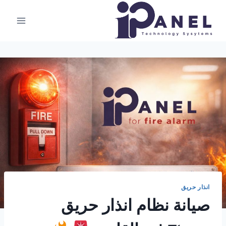
لتجاوز
لى
لمحتوى
انذار حريق
صيانة نظام انذار حريق